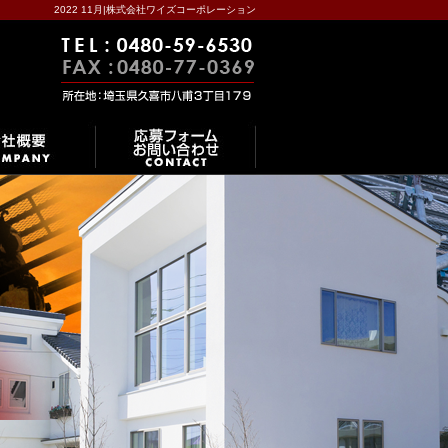
2022 11月|株式会社ワイズコーポレーション