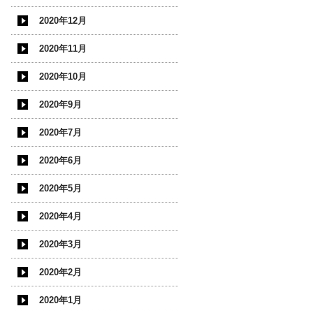
2020年12月
2020年11月
2020年10月
2020年9月
2020年7月
2020年6月
2020年5月
2020年4月
2020年3月
2020年2月
2020年1月