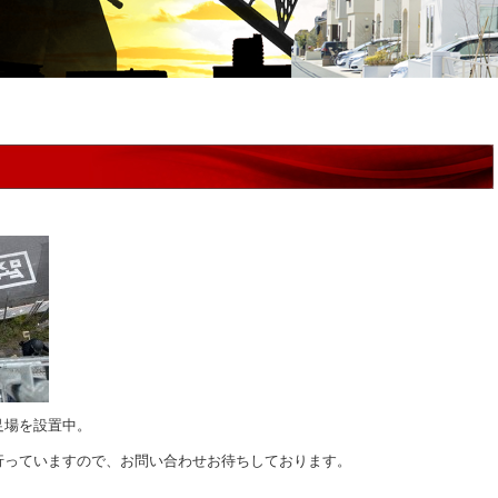
足場を設置中。
行っていますので、お問い合わせお待ちしております。